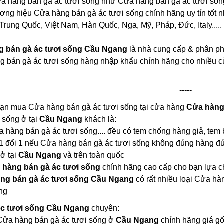
a hàng bán gà ác tươi sống như Cửa hàng bán gà ác tươi sống
hương hiệu Cửa hàng bán gà ác tươi sống chính hãng uy tín tốt n
Trung Quốc, Việt Nam, Hàn Quốc, Nga, Mỹ, Pháp, Đức, Italy.....
 bán gà ác tươi sống Cầu Ngang
là nhà cung cấp & phân ph
g bán gà ác tươi sống hàng nhập khẩu chính hãng cho nhiều c
-----
 bạn mua Cửa hàng bán gà ác tươi sống tại cửa hàng
Cửa hàng
 sống ở tại
Cầu Ngang
khách là:
ửa hàng bán gà ác tươi sống.... đều có tem chống hàng giả, tem
 1 đổi 1 nếu Cửa hàng bán gà ác tươi sống không đúng hàng đ
 ở tại
Cầu Ngang
và trên toàn quốc
 hàng bán gà ác tươi sống
chính hãng cao cấp cho bạn lựa 
ng bán gà ác tươi sống Cầu Ngang
có rất nhiều loại Cửa h
ng
ác tươi sống Cầu Ngang
chuyên:
i Cửa hàng bán gà ác tươi sống ở
Cầu Ngang
chính hãng giá g