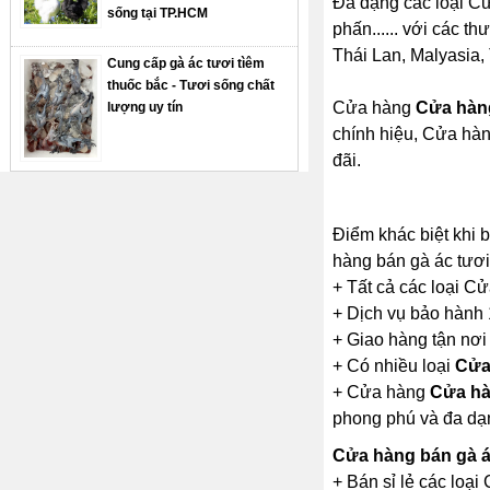
Đa dạng các loại Cử
sống tại TP.HCM
phấn...... với các t
Thái Lan, Malyasia, 
Cung cấp gà ác tươi tìêm
thuốc bắc - Tươi sống chất
Cửa hàng
Cửa hàng
lượng uy tín
chính hiệu, Cửa hàn
đãi.
Điểm khác biệt khi
hàng bán gà ác tươi
+ Tất cả các loại C
+ Dịch vụ bảo hành
+ Giao hàng tận nơi
+ Có nhiều loại
Cửa
+ Cửa hàng
Cửa hà
phong phú và đa dạ
Cửa hàng bán gà 
+ Bán sỉ lẻ các loạ