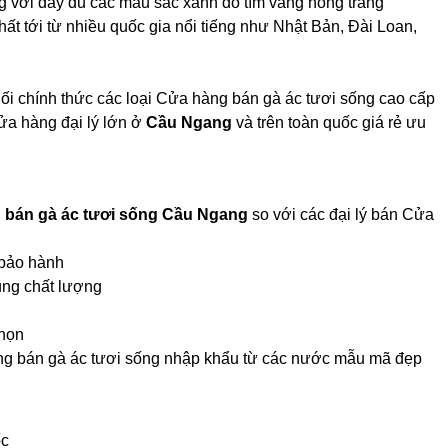
 với đầy đủ các màu sắc xanh đỏ tím vàng hồng trắng
hất tới từ nhiều quốc gia nổi tiếng như Nhật Bản, Đài Loan,
ối chính thức các loại Cửa hàng bán gà ác tươi sống cao cấp
ửa hàng đại lý lớn ở
Cầu Ngang
và trên toàn quốc giá rẻ ưu
 bán gà ác tươi sống Cầu Ngang
so với các đại lý bán Cửa
 bảo hành
úng chất lượng
chọn
àng bán gà ác tươi sống nhập khẩu từ các nước mẫu mã đẹp
ốc