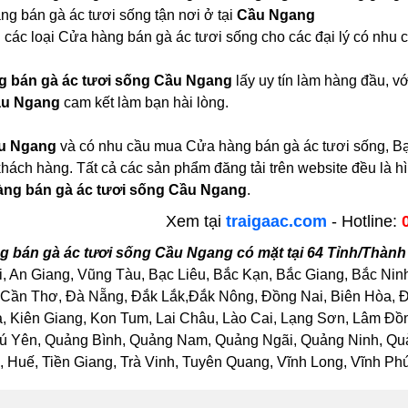
g bán gà ác tươi sống tận nơi ở tại
Cầu Ngang
 các loại Cửa hàng bán gà ác tươi sống cho các đại lý có nhu 
 bán gà ác tươi sống Cầu Ngang
lấy uy tín làm hàng đầu, 
ầu Ngang
cam kết làm bạn hài lòng.
u Ngang
và có nhu cầu mua Cửa hàng bán gà ác tươi sống, Bạn
 khách hàng. Tất cả các sản phẩm đăng tải trên website đều là 
ng bán gà ác tươi sống Cầu Ngang
.
Xem tại
traigaac.com
- Hotline:
 bán gà ác tươi sống Cầu Ngang có mặt tại 64 Tỉnh/Thàn
, An Giang, Vũng Tàu, Bạc Liêu, Bắc Kạn, Bắc Giang, Bắc Nin
Cần Thơ, Đà Nẵng, Đắk Lắk,Đắk Nông, Đồng Nai, Biên Hòa, Đồ
Kiên Giang, Kon Tum, Lai Châu, Lào Cai, Lạng Sơn, Lâm Đồng
ú Yên, Quảng Bình, Quảng Nam, Quảng Ngãi, Quảng Ninh, Quảng
Huế, Tiền Giang, Trà Vinh, Tuyên Quang, Vĩnh Long, Vĩnh Phúc