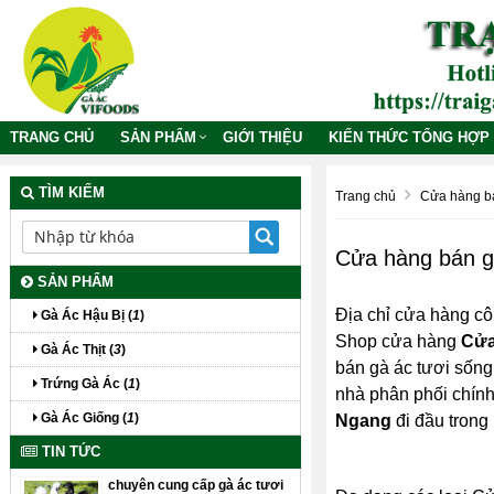
TRANG CHỦ
SẢN PHẨM
GIỚI THIỆU
KIẾN THỨC TỔNG HỢP
TÌM KIẾM
Trang chủ
Cửa hàng bá
Cửa hàng bán g
SẢN PHẨM
Địa chỉ cửa hàng cô
Gà Ác Hậu Bị (
1
)
Shop cửa hàng
Cửa
Gà Ác Thịt (
3
)
bán gà ác tươi sống 
Trứng Gà Ác (
1
)
nhà phân phối chín
Gà Ác Giống (
1
)
Ngang
đi đầu trong
TIN TỨC
chuyên cung cấp gà ác tươi