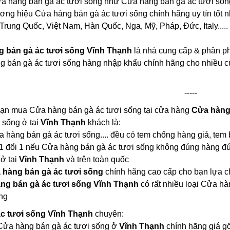
a hàng bán gà ác tươi sống như Cửa hàng bán gà ác tươi sống
hương hiệu Cửa hàng bán gà ác tươi sống chính hãng uy tín tốt n
Trung Quốc, Việt Nam, Hàn Quốc, Nga, Mỹ, Pháp, Đức, Italy.....
 bán gà ác tươi sống Vĩnh Thạnh
là nhà cung cấp & phân ph
g bán gà ác tươi sống hàng nhập khẩu chính hãng cho nhiều c
-----
 bạn mua Cửa hàng bán gà ác tươi sống tại cửa hàng
Cửa hàng 
 sống ở tại
Vĩnh Thạnh
khách là:
ửa hàng bán gà ác tươi sống.... đều có tem chống hàng giả, tem
 1 đổi 1 nếu Cửa hàng bán gà ác tươi sống không đúng hàng đ
 ở tại
Vĩnh Thạnh
và trên toàn quốc
 hàng bán gà ác tươi sống
chính hãng cao cấp cho bạn lựa 
ng bán gà ác tươi sống Vĩnh Thạnh
có rất nhiều loại Cửa h
ng
c tươi sống Vĩnh Thạnh
chuyên:
i Cửa hàng bán gà ác tươi sống ở
Vĩnh Thạnh
chính hãng giá g