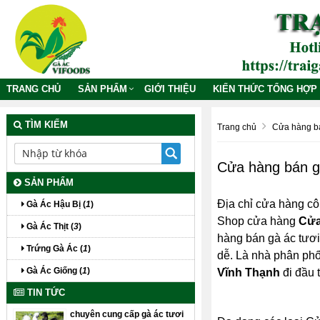
TRANG CHỦ
SẢN PHẨM
GIỚI THIỆU
KIẾN THỨC TỔNG HỢP
TÌM KIẾM
Trang chủ
Cửa hàng bá
Cửa hàng bán g
SẢN PHẨM
Địa chỉ cửa hàng cô
Gà Ác Hậu Bị (
1
)
Shop cửa hàng
Cửa
Gà Ác Thịt (
3
)
hàng bán gà ác tươi 
Trứng Gà Ác (
1
)
dễ. Là nhà phân phố
Gà Ác Giống (
1
)
Vĩnh Thạnh
đi đầu 
TIN TỨC
chuyên cung cấp gà ác tươi