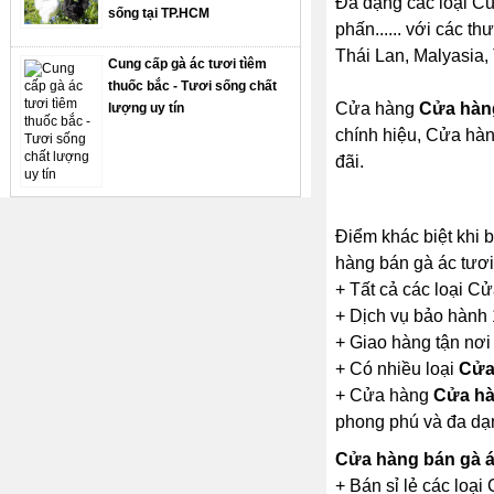
Đa dạng các loại Cử
sống tại TP.HCM
phấn...... với các t
Thái Lan, Malyasia, 
Cung cấp gà ác tươi tìêm
thuốc bắc - Tươi sống chất
Cửa hàng
Cửa hàng
lượng uy tín
chính hiệu, Cửa hàn
đãi.
Điểm khác biệt khi
hàng bán gà ác tươi
+ Tất cả các loại C
+ Dịch vụ bảo hành
+ Giao hàng tận nơi
+ Có nhiều loại
Cửa
+ Cửa hàng
Cửa hà
phong phú và đa dạ
Cửa hàng bán gà á
+ Bán sỉ lẻ các loạ