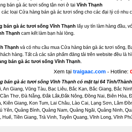
g bán gà ác tươi sống tận nơi ở tại
Vĩnh Thạnh
 các loại Cửa hàng bán gà ác tươi sống cho các đại lý có nhu 
 bán gà ác tươi sống Vĩnh Thạnh
lấy uy tín làm hàng đầu, 
ĩnh Thạnh
cam kết làm bạn hài lòng.
nh Thạnh
và có nhu cầu mua Cửa hàng bán gà ác tươi sống, Bạn
 khách hàng. Tất cả các sản phẩm đăng tải trên website đều là 
ng bán gà ác tươi sống Vĩnh Thạnh
.
Xem tại
traigaac.com
- Hotline:
 bán gà ác tươi sống Vĩnh Thạnh có mặt tại 64 Tỉnh/Thàn
, An Giang, Vũng Tàu, Bạc Liêu, Bắc Kạn, Bắc Giang, Bắc Nin
Cần Thơ, Đà Nẵng, Đắk Lắk,Đắk Nông, Đồng Nai, Biên Hòa, Đồ
Kiên Giang, Kon Tum, Lai Châu, Lào Cai, Lạng Sơn, Lâm Đồng
ú Yên, Quảng Bình, Quảng Nam, Quảng Ngãi, Quảng Ninh, Quảng
Huế, Tiền Giang, Trà Vinh, Tuyên Quang, Vĩnh Long, Vĩnh Phúc