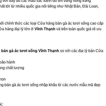
 với đầy đủ các màu sắc xanh đỏ tím vàng hồng trắng
hất tới từ nhiều quốc gia nổi tiếng như Nhật Bản, Đài Loan,
ối chính thức các loại Cửa hàng bán gà ác tươi sống cao cấp
ửa hàng đại lý lớn ở
Vĩnh Thạnh
và trên toàn quốc giá rẻ ưu
bán gà ác tươi sống Vĩnh Thạnh
so với các đại lý bán Cửa
 bảo hành
úng chất lượng
chọn
àng bán gà ác tươi sống nhập khẩu từ các nước mẫu mã đẹp
ốc