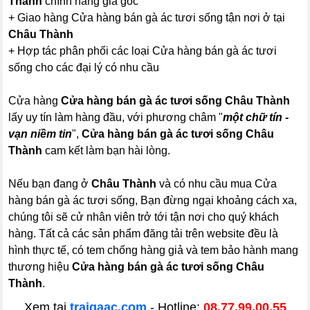
Thành
chính hãng giá gốc
+ Giao hàng Cửa hàng bán gà ác tươi sống tận nơi ở tại
Châu Thành
+ Hợp tác phân phối các loại Cửa hàng bán gà ác tươi
sống cho các đại lý có nhu cầu
Cửa hàng
Cửa hàng bán gà ác tươi sống Châu Thành
lấy uy tín làm hàng đầu, với phương châm "
một chữ tín -
vạn niềm tin
",
Cửa hàng bán gà ác tươi sống Châu
Thành
cam kết làm bạn hài lòng.
Nếu bạn đang ở
Châu Thành
và có nhu cầu mua Cửa
hàng bán gà ác tươi sống, Bạn đừng ngại khoảng cách xa,
chúng tôi sẽ cử nhân viên trở tới tận nơi cho quý khách
hàng. Tất cả các sản phẩm đăng tải trên website đều là
hình thực tế, có tem chống hàng giả và tem bảo hành mang
thương hiệu
Cửa hàng bán gà ác tươi sống Châu
Thành
.
Xem tại
traigaac.com
- Hotline:
08.77.99.00.55