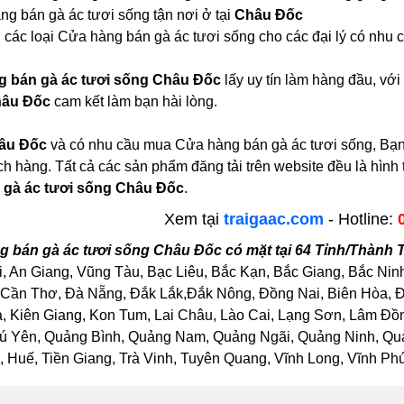
g bán gà ác tươi sống tận nơi ở tại
Châu Đốc
 các loại Cửa hàng bán gà ác tươi sống cho các đại lý có nhu 
 bán gà ác tươi sống Châu Đốc
lấy uy tín làm hàng đầu, vớ
hâu Đốc
cam kết làm bạn hài lòng.
âu Đốc
và có nhu cầu mua Cửa hàng bán gà ác tươi sống, Bạn đ
ch hàng. Tất cả các sản phẩm đăng tải trên website đều là hìn
 gà ác tươi sống Châu Đốc
.
Xem tại
traigaac.com
- Hotline:
 bán gà ác tươi sống Châu Đốc có mặt tại 64 Tỉnh/Thành 
, An Giang, Vũng Tàu, Bạc Liêu, Bắc Kạn, Bắc Giang, Bắc Nin
Cần Thơ, Đà Nẵng, Đắk Lắk,Đắk Nông, Đồng Nai, Biên Hòa, Đồ
Kiên Giang, Kon Tum, Lai Châu, Lào Cai, Lạng Sơn, Lâm Đồng
ú Yên, Quảng Bình, Quảng Nam, Quảng Ngãi, Quảng Ninh, Quảng
Huế, Tiền Giang, Trà Vinh, Tuyên Quang, Vĩnh Long, Vĩnh Phúc