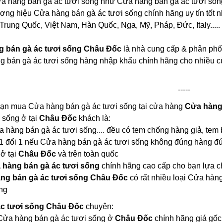
a hàng bán gà ác tươi sống như Cửa hàng bán gà ác tươi sống
hương hiệu Cửa hàng bán gà ác tươi sống chính hãng uy tín tốt n
Trung Quốc, Việt Nam, Hàn Quốc, Nga, Mỹ, Pháp, Đức, Italy.....
 bán gà ác tươi sống Châu Đốc
là nhà cung cấp & phân phối
g bán gà ác tươi sống hàng nhập khẩu chính hãng cho nhiều c
-----
 bạn mua Cửa hàng bán gà ác tươi sống tại cửa hàng
Cửa hàng
 sống ở tại
Châu Đốc
khách là:
ửa hàng bán gà ác tươi sống.... đều có tem chống hàng giả, tem
 1 đổi 1 nếu Cửa hàng bán gà ác tươi sống không đúng hàng đ
 ở tại
Châu Đốc
và trên toàn quốc
 hàng bán gà ác tươi sống
chính hãng cao cấp cho bạn lựa 
ng bán gà ác tươi sống Châu Đốc
có rất nhiều loại Cửa hà
ng
ác tươi sống Châu Đốc
chuyên:
i Cửa hàng bán gà ác tươi sống ở
Châu Đốc
chính hãng giá gốc