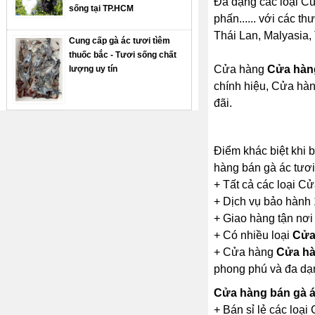
Đa dạng các loại Cử
sống tại TP.HCM
phấn...... với các t
Thái Lan, Malyasia, 
Cung cấp gà ác tươi tìêm
thuốc bắc - Tươi sống chất
Cửa hàng
Cửa hàng
lượng uy tín
chính hiệu, Cửa hàn
đãi.
Điểm khác biệt khi
hàng bán gà ác tươi
+ Tất cả các loại C
+ Dịch vụ bảo hành
+ Giao hàng tận nơi
+ Có nhiều loại
Cửa
+ Cửa hàng
Cửa hà
phong phú và đa dạ
Cửa hàng bán gà 
+ Bán sỉ lẻ các loạ