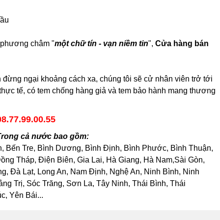
cầu
i phương châm "
một chữ tín - vạn niềm tin
",
Cửa hàng bán
ừng ngại khoảng cách xa, chúng tôi sẽ cử nhân viên trở tới
h thực tế, có tem chống hàng giả và tem bảo hành mang thương
08.77.99.00.55
Trong cả nước bao gồm:
h, Bến Tre, Bình Dương, Bình Định, Bình Phước, Bình Thuận,
ng Tháp, Điện Biên, Gia Lai, Hà Giang, Hà Nam,Sài Gòn,
, Đà Lạt, Long An, Nam Định, Nghệ An, Ninh Bình, Ninh
 Trị, Sóc Trăng, Sơn La, Tây Ninh, Thái Bình, Thái
, Yên Bái...