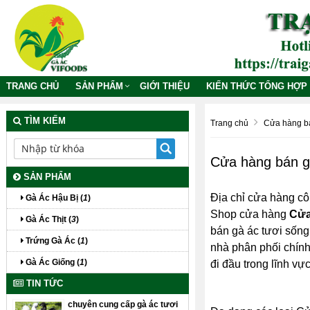
TRANG CHỦ
SẢN PHẨM
GIỚI THIỆU
KIẾN THỨC TỔNG HỢP
TÌM KIẾM
Trang chủ
Cửa hàng bá
Cửa hàng bán g
SẢN PHẨM
Địa chỉ cửa hàng cô
Gà Ác Hậu Bị (
1
)
Shop cửa hàng
Cửa
Gà Ác Thịt (
3
)
bán gà ác tươi sống 
Trứng Gà Ác (
1
)
nhà phân phối chín
Gà Ác Giống (
1
)
đi đầu trong lĩnh v
TIN TỨC
chuyên cung cấp gà ác tươi