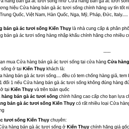
a hàng bán gà ác tươi sống như Cửa hàng bán gà ác tươi sống
hương hiệu Cửa hàng bán gà ác tươi sống chính hãng uy tín tốt n
Trung Quốc, Việt Nam, Hàn Quốc, Nga, Mỹ, Pháp, Đức, Italy.....
 bán gà ác tươi sống Kiến Thụy
là nhà cung cấp & phân phố
g bán gà ác tươi sống hàng nhập khẩu chính hãng cho nhiều c
-----
 bạn mua Cửa hàng bán gà ác tươi sống tại cửa hàng
Cửa hàng 
 sống ở tại
Kiến Thụy
khách là:
ửa hàng bán gà ác tươi sống.... đều có tem chống hàng giả, tem
 1 đổi 1 nếu Cửa hàng bán gà ác tươi sống không đúng hàng đ
 ở tại
Kiến Thụy
và trên toàn quốc
 hàng bán gà ác tươi sống
chính hãng cao cấp cho bạn lựa 
ng bán gà ác tươi sống Kiến Thụy
có rất nhiều loại Cửa hà
ng
c tươi sống Kiến Thụy
chuyên:
i Cửa hàng bán gà ác tươi sống ở
Kiến Thụy
chính hãng giá gố