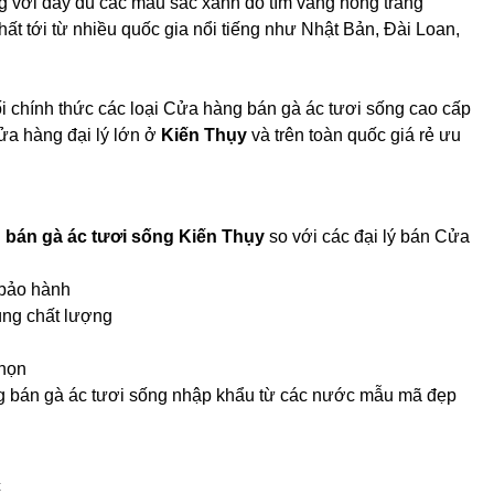
 với đầy đủ các màu sắc xanh đỏ tím vàng hồng trắng
hất tới từ nhiều quốc gia nổi tiếng như Nhật Bản, Đài Loan,
i chính thức các loại Cửa hàng bán gà ác tươi sống cao cấp
ửa hàng đại lý lớn ở
Kiến Thụy
và trên toàn quốc giá rẻ ưu
bán gà ác tươi sống Kiến Thụy
so với các đại lý bán Cửa
 bảo hành
úng chất lượng
chọn
ng bán gà ác tươi sống nhập khẩu từ các nước mẫu mã đẹp
c