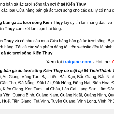
g bán gà ác tươi sống tận nơi ở tại
Kiến Thụy
 các loại Cửa hàng bán gà ác tươi sống cho các đại lý có nhu 
 bán gà ác tươi sống Kiến Thụy
lấy uy tín làm hàng đầu, v
iến Thụy
cam kết làm bạn hài lòng.
ến Thụy
và có nhu cầu mua Cửa hàng bán gà ác tươi sống, Bạn 
ch hàng. Tất cả các sản phẩm đăng tải trên website đều là hìn
gà ác tươi sống Kiến Thụy
.
Xem tại
traigaac.com
- Hotline:
 bán gà ác tươi sống Kiến Thụy có mặt tại 64 Tỉnh/Thành
, An Giang, Vũng Tàu, Bạc Liêu, Bắc Kạn, Bắc Giang, Bắc Nin
Cần Thơ, Đà Nẵng, Đắk Lắk,Đắk Nông, Đồng Nai, Biên Hòa, Đồ
Kiên Giang, Kon Tum, Lai Châu, Lào Cai, Lạng Sơn, Lâm Đồng
ú Yên, Quảng Bình, Quảng Nam, Quảng Ngãi, Quảng Ninh, Quảng
Huế, Tiền Giang, Trà Vinh, Tuyên Quang, Vĩnh Long, Vĩnh Phúc