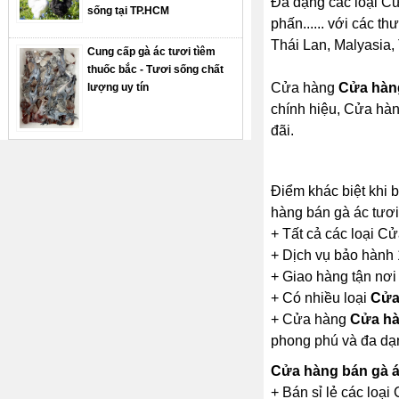
Đa dạng các loại Cử
sống tại TP.HCM
phấn...... với các t
Thái Lan, Malyasia, 
Cung cấp gà ác tươi tìêm
thuốc bắc - Tươi sống chất
Cửa hàng
Cửa hàng
lượng uy tín
chính hiệu, Cửa hàn
đãi.
Điểm khác biệt khi
hàng bán gà ác tươi
+ Tất cả các loại C
+ Dịch vụ bảo hành
+ Giao hàng tận nơi
+ Có nhiều loại
Cửa
+ Cửa hàng
Cửa hà
phong phú và đa dạ
Cửa hàng bán gà á
+ Bán sỉ lẻ các loạ