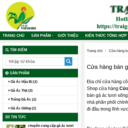
TRANG CHỦ
SẢN PHẨM
GIỚI THIỆU
KIẾN THỨC TỔNG HỢP
TÌM KIẾM
Trang chủ
Cửa hàng bá
Cửa hàng bán g
SẢN PHẨM
Địa chỉ cửa hàng cô
Gà Ác Hậu Bị (
1
)
Shop cửa hàng
Cửa
Gà Ác Thịt (
3
)
bán gà ác tươi sống 
Trứng Gà Ác (
1
)
nhà phân phối chín
Gà Ác Giống (
1
)
đi đầu trong lĩnh v
TIN TỨC
chuyên cung cấp gà ác tươi