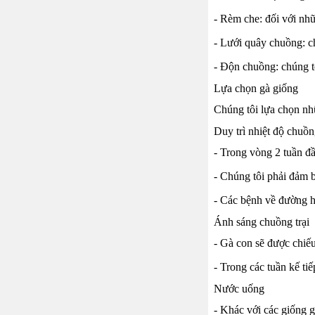
- Rèm che: đối với nh
- Lưới quây chuồng: c
- Độn chuồng: chúng t
Lựa chọn gà giống
Chúng tôi lựa chọn nh
Duy trì nhiệt độ chuồ
- Trong vòng 2 tuần đầ
- Chúng tôi phải đảm b
- Các bệnh về đường hô
Ánh sáng chuồng trại
- Gà con sẽ được chiếu
- Trong các tuần kế ti
Nước uống
- Khác với các giống g