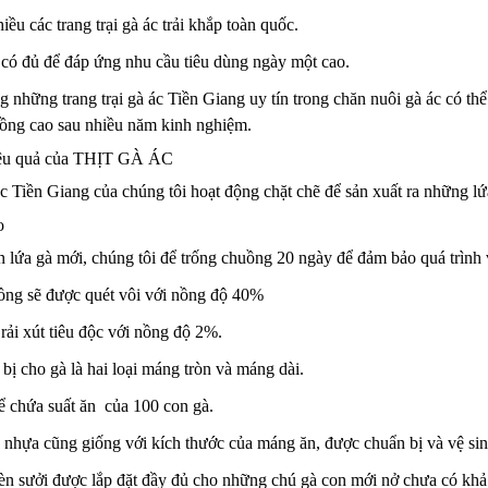
hiều các trang trại gà ác trải khắp toàn quốc.
có đủ để đáp ứng nhu cầu tiêu dùng ngày một cao.
ong những trang trại gà ác Tiền Giang uy tín trong chăn nuôi gà ác có 
trồng cao sau nhiều năm kinh nghiệm.
iệu quả của THỊT GÀ ÁC
ác Tiền Giang của chúng tôi hoạt động chặt chẽ để sản xuất ra những lứ
o
n lứa gà mới, chúng tôi để trống chuồng 20 ngày để đảm bảo quá trình v
uồng sẽ được quét vôi với nồng độ 40%
rải xút tiêu độc với nồng độ 2%.
ị cho gà là hai loại máng tròn và máng dài.
ể chứa suất ăn của 100 con gà.
nhựa cũng giống với kích thước của máng ăn, được chuẩn bị và vệ sin
èn sưởi được lắp đặt đầy đủ cho những chú gà con mới nở chưa có khả 