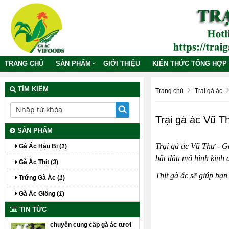
TRANG CHỦ
SẢN PHẨM
GIỚI THIỆU
KIẾN THỨC TỔNG HỢP
TÌM KIẾM
Trang chủ
Trại gà ác
Trại gà ác Vũ T
SẢN PHẨM
Trại gà ác Vũ Thư
- G
Gà Ác Hậu Bị (
1
)
bắt đầu mô hình kinh d
Gà Ác Thịt (
3
)
Thịt gà ác
sẽ giúp bạn 
Trứng Gà Ác (
1
)
Gà Ác Giống (
1
)
TIN TỨC
chuyên cung cấp gà ác tươi