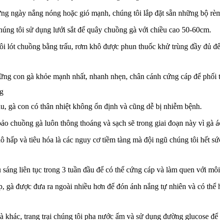
ững ngày nắng nóng hoặc gió mạnh, chúng tôi lắp đặt sẵn những bộ r
húng tôi sử dụng lưới sắt để quây chuồng gà với chiều cao 50-60cm.
ôi lót chuồng bằng trấu, rơm khô được phun thuốc khử trùng đầy đủ để
ững con gà khỏe mạnh nhất, nhanh nhẹn, chân cánh cứng cáp để phối t
ng
u, gà con có thân nhiệt không ổn định và cũng dễ bị nhiễm bệnh.
ảo chuồng gà luôn thông thoáng và sạch sẽ trong giai đoạn này vì gà ác
 hấp và tiêu hóa là các nguy cơ tiềm tàng mà đội ngũ chúng tôi hết sứ
 sáng liên tục trong 3 tuần đầu để có thể cứng cáp và làm quen với môi
ếp, gà được đưa ra ngoài nhiều hơn để đón ánh nắng tự nhiên và có thể 
à khác, trang trại chúng tôi pha nước ấm và sử dụng đường glucose để 