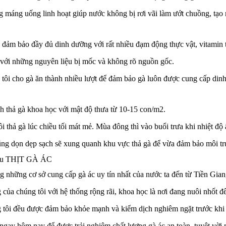
g máng uống linh hoạt giúp nước không bị rơi vãi làm ướt chuồng, tạo
đảm bảo đầy đủ dinh dưỡng với rất nhiều đạm động thực vật, vitamin tố
 với những nguyên liệu bị mốc và không rõ nguồn gốc.
tôi cho gà ăn thành nhiều lượt để đảm bảo gà luôn được cung cấp dinh
nh thả gà khoa học với mật độ thưa từ 10-15 con/m2.
i thả gà lúc chiều tối mát mẻ. Mùa đông thì vào buổi trưa khi nhiệt độ
cũng dọn dẹp sạch sẽ xung quanh khu vực thả gà để vừa đảm bảo môi tr
iệu THỊT GÀ ÁC
ong những cơ sở cung cấp gà ác uy tín nhất của nước ta đến từ Tiền Gian
g của chúng tôi với hệ thống rộng rãi, khoa học là nơi đang nuôi nhốt đ
 tôi đều được đảm bảo khỏe mạnh và kiểm dịch nghiêm ngặt trước khi đư
 ngay hôm nay để được trải nghiệm chất lượng gà ác an toàn, tuyệt vời 