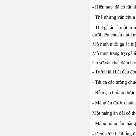
- Hiện nay, đã có rất n
- Thế nhưng vẫn chưa 
- Thịt gà ác là một tr
dưới tiêu chuẩn nuôi 
Mô hình nuôi gà ác h
Mô hình trang trại gà 
Cơ sở vật chất đảm bả
- Trước khi bắt đầu đó
- Tất cả các tường ch
- Bề mặt chuồng được 
- Máng ăn được chuẩn b
Một máng ăn dài có th
- Máng uống làm bằng 
- Đèn sưởi: hệ thống đ