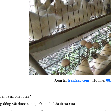
Xem tại
traigaac.com
- Hotline:
08
rại gà ác phát triển?
ng động vật được con người thuần hóa từ xa xưa.