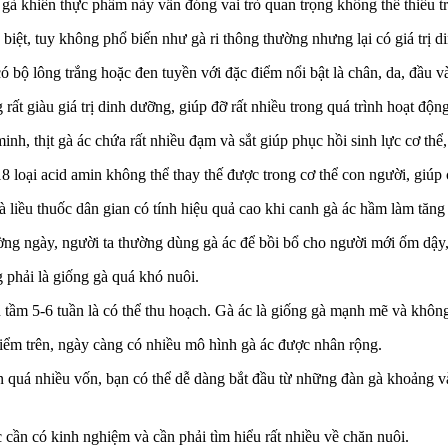
t gà khiến thực phẩm này vẫn đóng vai trò quan trọng không thể thiếu
 biệt, tuy không phổ biến như gà ri thông thường nhưng lại có giá trị 
 bộ lông trắng hoặc đen tuyền với đặc điểm nổi bật là chân, da, đầu v
g rất giàu giá trị dinh dưỡng, giúp đỡ rất nhiều trong quá trình hoạt đ
nh, thịt gà ác chứa rất nhiều đạm và sắt giúp phục hồi sinh lực cơ thể
18 loại acid amin không thể thay thế được trong cơ thể con người, giúp
là liều thuốc dân gian có tính hiệu quả cao khi canh gà ác hầm làm tăng 
ng ngày, người ta thường dùng gà ác để bồi bổ cho người mới ốm dậy, đ
g phải là giống gà quá khó nuôi.
n tầm 5-6 tuần là có thể thu hoạch. Gà ác là giống gà mạnh mẽ và khôn
iểm trên, ngày càng có nhiều mô hình gà ác được nhân rộng.
n quá nhiều vốn, bạn có thể dễ dàng bắt đầu từ những đàn gà khoảng v
c cần có kinh nghiệm và cần phải tìm hiểu rất nhiều về chăn nuôi.