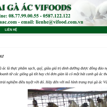
LIÊN HỆ
hư
à ác là thực phẩm sạch, quý, giàu giá trị dinh dưỡng được đông đảo
oanh từ các giống gà tốt hay chỉ đơn giản là có một bát canh gà ác t
trải nghiệm điều tuyệt vời đó. Hãy đến với mô hình trang trại gà ác V