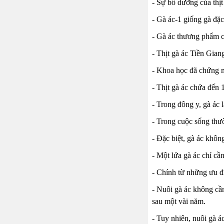
- Sự bổ dưỡng của thị
- Gà ác-1 giống gà đặc
- Gà ác thương phẩm có
- Thịt gà ác Tiền Gian
- Khoa học đã chứng mi
- Thịt gà ác chứa đến 
- Trong đông y, gà ác 
- Trong cuộc sống thườ
- Đặc biệt, gà ác khôn
- Một lứa gà ác chỉ cầ
- Chính từ những ưu đ
- Nuôi gà ác không cầ
sau một vài năm.
- Tuy nhiên, nuôi gà á