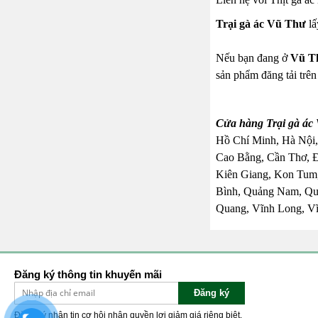
Trại gà ác Vũ Thư
lấ
Nếu bạn đang ở
Vũ T
sản phẩm đăng tải trê
Cửa hàng Trại gà ác 
Hồ Chí Minh, Hà Nội,
Cao Bằng, Cần Thơ, 
Kiên Giang, Kon Tum,
Bình, Quảng Nam, Quả
Quang, Vĩnh Long, Vĩ
Đăng ký thông tin khuyến mãi
Đăng ký
Đăng ký nhận tin cơ hội nhận quyền lợi giảm giá riêng biệt.