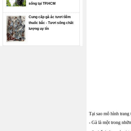
sống tại TP.HCM
Cung cấp gà ác tươi tìêm
thuốc bắc - Tươi sống chất
lượng uy tín
Tại sao mô hình trang t
- Gà là một trong nhữ