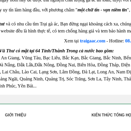
y uy tín làm hàng đầu, với phương châm "
một chữ tín - vạn niềm tin
"
hư
và có nhu cầu tìm Trại gà ác, Bạn đừng ngại khoảng cách xa, chúng t
n website đều là hình thực tế, có tem chống hàng giả và tem bảo hành 
Xem tại
traigaac.com
- Hotline:
08
Vũ Thư có mặt tại 64 Tỉnh/Thành Trong cả nước bao gồm:
 An Giang, Vũng Tàu, Bạc Liêu, Bắc Kạn, Bắc Giang, Bắc Ninh, Bến
Đà Nẵng, Đắk Lắk,Đắk Nông, Đồng Nai, Biên Hòa, Đồng Tháp, Điện
 Lai Châu, Lào Cai, Lạng Sơn, Lâm Đồng, Đà Lạt, Long An, Nam Đị
ng Ngãi, Quảng Ninh, Quảng Trị, Sóc Trăng, Sơn La, Tây Ninh, Thái
nh Phúc, Yên Bái...
GIỚI THIỆU
KIẾN THỨC TỔNG H