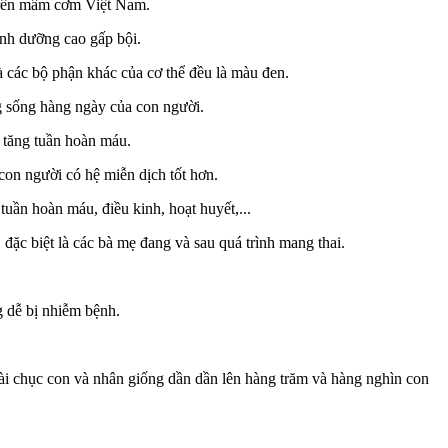
 trên mâm cơm Việt Nam.
dinh dưỡng cao gấp bội.
à các bộ phận khác của cơ thể đều là màu đen.
ộng sống hàng ngày của con người.
, tăng tuần hoàn máu.
 con người có hệ miễn dịch tốt hơn.
tuần hoàn máu, điều kinh, hoạt huyết,...
ặc biệt là các bà mẹ đang và sau quá trình mang thai.
g dễ bị nhiễm bệnh.
ài chục con và nhân giống dần dần lên hàng trăm và hàng nghìn con