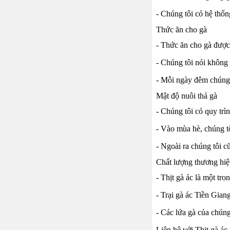
- Chúng tôi có hệ thốn
Thức ăn cho gà
- Thức ăn cho gà được 
- Chúng tôi nói không
- Mỗi ngày đêm chúng 
Mật độ nuôi thả gà
- Chúng tôi có quy trì
- Vào mùa hè, chúng tô
- Ngoài ra chúng tôi 
Chất lượng thương h
- Thịt gà ác là một tr
- Trại gà ác Tiền Gian
- Các lứa gà của chúng
Liên hệ với Thịt gà ác