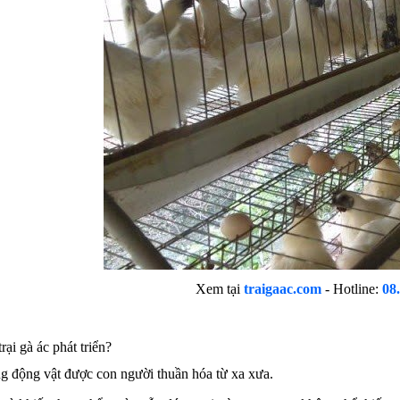
Xem tại
traigaac.com
- Hotline:
08
rại gà ác phát triển?
ng động vật được con người thuần hóa từ xa xưa.