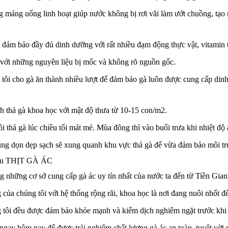
g máng uống linh hoạt giúp nước không bị rơi vãi làm ướt chuồng, tạo
đảm bảo đầy đủ dinh dưỡng với rất nhiều đạm động thực vật, vitamin tố
 với những nguyên liệu bị mốc và không rõ nguồn gốc.
tôi cho gà ăn thành nhiều lượt để đảm bảo gà luôn được cung cấp dinh
nh thả gà khoa học với mật độ thưa từ 10-15 con/m2.
i thả gà lúc chiều tối mát mẻ. Mùa đông thì vào buổi trưa khi nhiệt độ
cũng dọn dẹp sạch sẽ xung quanh khu vực thả gà để vừa đảm bảo môi tr
iệu THỊT GÀ ÁC
ong những cơ sở cung cấp gà ác uy tín nhất của nước ta đến từ Tiền Gian
g của chúng tôi với hệ thống rộng rãi, khoa học là nơi đang nuôi nhốt đ
 tôi đều được đảm bảo khỏe mạnh và kiểm dịch nghiêm ngặt trước khi đư
 ngay hôm nay để được trải nghiệm chất lượng gà ác an toàn, tuyệt vời 