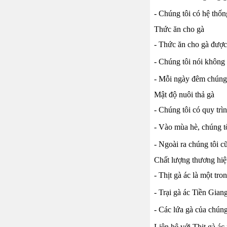
- Chúng tôi có hệ thốn
Thức ăn cho gà
- Thức ăn cho gà được 
- Chúng tôi nói không
- Mỗi ngày đêm chúng 
Mật độ nuôi thả gà
- Chúng tôi có quy trì
- Vào mùa hè, chúng tô
- Ngoài ra chúng tôi 
Chất lượng thương h
- Thịt gà ác là một tr
- Trại gà ác Tiền Gian
- Các lứa gà của chúng
Liên hệ với Thịt gà ác