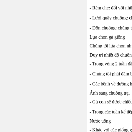
- Rèm che: đối với nh
- Lưới quây chuồng: c
- Độn chuồng: chúng t
Lựa chọn gà giống
Chúng tôi lựa chọn nh
Duy trì nhiệt độ chuồ
- Trong vòng 2 tuần đầ
- Chúng tôi phải đảm b
- Các bệnh về đường hô
Ánh sáng chuồng trại
- Gà con sẽ được chiếu
- Trong các tuần kế ti
Nước uống
- Khác với các giống g