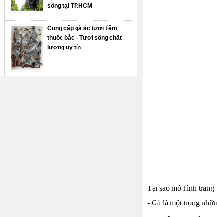
sống tại TP.HCM
Cung cấp gà ác tươi tìêm
thuốc bắc - Tươi sống chất
lượng uy tín
Tại sao mô hình trang t
- Gà là một trong nhữ