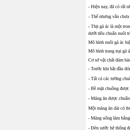
- Hiện nay, đã có rất n
- Thế nhưng vẫn chưa 
- Thịt gà ác là một tr
dưới tiêu chuẩn nuôi 
Mô hình nuôi gà ác h
Mô hình trang trại gà 
Cơ sở vật chất đảm bả
- Trước khi bắt đầu đó
- Tất cả các tường ch
- Bề mặt chuồng được 
- Máng ăn được chuẩn b
Một máng ăn dài có th
- Máng uống làm bằng 
- Đèn sưởi: hệ thống đ