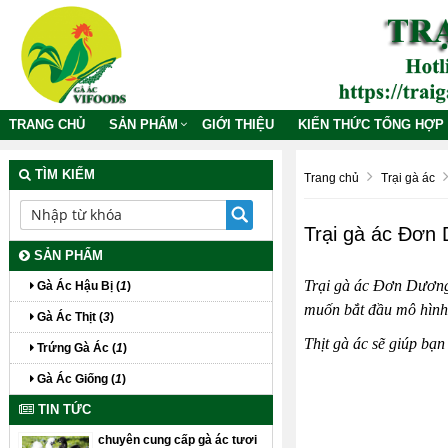
TRANG CHỦ
SẢN PHẨM
GIỚI THIỆU
KIẾN THỨC TỔNG HỢP
TÌM KIẾM
Trang chủ
Trại gà ác
Trại gà ác Đơn
SẢN PHẨM
Trại gà ác Đơn Dươ
Gà Ác Hậu Bị (
1
)
muốn bắt đầu mô hình 
Gà Ác Thịt (
3
)
Thịt gà ác
sẽ giúp bạn 
Trứng Gà Ác (
1
)
Gà Ác Giống (
1
)
TIN TỨC
chuyên cung cấp gà ác tươi