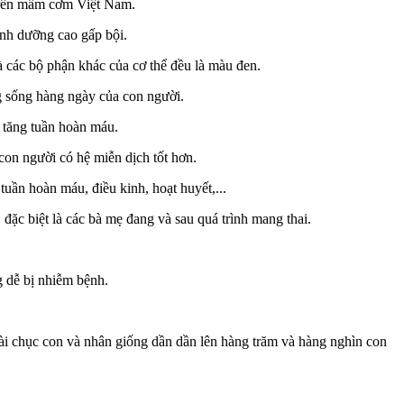
 trên mâm cơm Việt Nam.
dinh dưỡng cao gấp bội.
à các bộ phận khác của cơ thể đều là màu đen.
ộng sống hàng ngày của con người.
, tăng tuần hoàn máu.
 con người có hệ miễn dịch tốt hơn.
tuần hoàn máu, điều kinh, hoạt huyết,...
ặc biệt là các bà mẹ đang và sau quá trình mang thai.
g dễ bị nhiễm bệnh.
ài chục con và nhân giống dần dần lên hàng trăm và hàng nghìn con