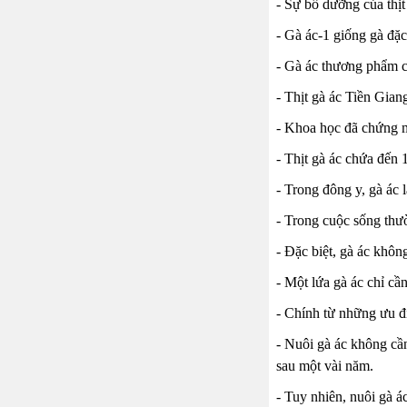
- Sự bổ dưỡng của thị
- Gà ác-1 giống gà đặc
- Gà ác thương phẩm có
- Thịt gà ác Tiền Gian
- Khoa học đã chứng mi
- Thịt gà ác chứa đến 
- Trong đông y, gà ác 
- Trong cuộc sống thườ
- Đặc biệt, gà ác khôn
- Một lứa gà ác chỉ cầ
- Chính từ những ưu đ
- Nuôi gà ác không cầ
sau một vài năm.
- Tuy nhiên, nuôi gà á