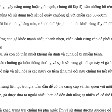
ững ngày nắng nóng hoặc gió mạnh, chúng tôi lắp đặt sẵn những bộ r
húng tôi sử dụng lưới sắt để quây chuồng gà với chiều cao 50-60cm.
ôi lót chuồng bằng trấu, rơm khô được phun thuốc khử trùng đầy đủ để
ững con gà khỏe mạnh nhất, nhanh nhẹn, chân cánh cứng cáp để phối t
ng
u, gà con có thân nhiệt không ổn định và cũng dễ bị nhiễm bệnh.
ảo chuồng gà luôn thông thoáng và sạch sẽ trong giai đoạn này vì gà ác
 hấp và tiêu hóa là các nguy cơ tiềm tàng mà đội ngũ chúng tôi hết sứ
 sáng liên tục trong 3 tuần đầu để có thể cứng cáp và làm quen với môi
ếp, gà được đưa ra ngoài nhiều hơn để đón ánh nắng tự nhiên và có thể 
à khác, trang trại chúng tôi pha nước ấm và sử dụng đường glucose để 