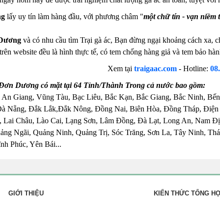
ng
lấy uy tín làm hàng đầu, với phương châm "
một chữ tín - vạn niềm t
Dương
và có nhu cầu tìm Trại gà ác, Bạn đừng ngại khoảng cách xa, ch
 trên website đều là hình thực tế, có tem chống hàng giả và tem bảo h
Xem tại
traigaac.com
- Hotline:
08
 Đơn Dương có mặt tại 64 Tỉnh/Thành Trong cả nước bao gồm:
 An Giang, Vũng Tàu, Bạc Liêu, Bắc Kạn, Bắc Giang, Bắc Ninh, Bến
Đà Nẵng, Đắk Lắk,Đắk Nông, Đồng Nai, Biên Hòa, Đồng Tháp, Điện
 Lai Châu, Lào Cai, Lạng Sơn, Lâm Đồng, Đà Lạt, Long An, Nam Đị
ng Ngãi, Quảng Ninh, Quảng Trị, Sóc Trăng, Sơn La, Tây Ninh, Thái
nh Phúc, Yên Bái...
GIỚI THIỆU
KIẾN THỨC TỔNG H