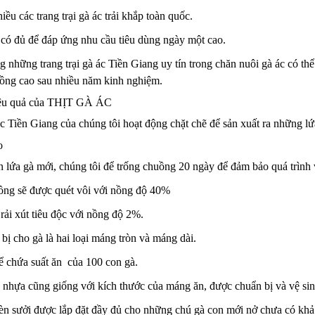
hiều các trang trại gà ác trải khắp toàn quốc.
có đủ để đáp ứng nhu cầu tiêu dùng ngày một cao.
ong những trang trại gà ác Tiền Giang uy tín trong chăn nuôi gà ác có 
trồng cao sau nhiều năm kinh nghiệm.
iệu quả của THỊT GÀ ÁC
ác Tiền Giang của chúng tôi hoạt động chặt chẽ để sản xuất ra những lứ
o
n lứa gà mới, chúng tôi để trống chuồng 20 ngày để đảm bảo quá trình v
uồng sẽ được quét vôi với nồng độ 40%
rải xút tiêu độc với nồng độ 2%.
ị cho gà là hai loại máng tròn và máng dài.
ể chứa suất ăn của 100 con gà.
nhựa cũng giống với kích thước của máng ăn, được chuẩn bị và vệ sin
èn sưởi được lắp đặt đầy đủ cho những chú gà con mới nở chưa có khả 