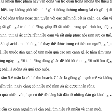
t gà khiến thực phẩm này vẫn đóng vai trò quan trọng không thể thiếu
 biệt, tuy không phổ biến như gà ri thông thường nhưng lại có giá trị 
 bộ lông trắng hoặc đen tuyền với đặc điểm nổi bật là chân, da, đầu v
g rất giàu giá trị dinh dưỡng, giúp đỡ rất nhiều trong quá trình hoạt đ
nh, thịt gà ác chứa rất nhiều đạm và sắt giúp phục hồi sinh lực cơ thể
18 loại acid amin không thể thay thế được trong cơ thể con người, giúp
là liều thuốc dân gian có tính hiệu quả cao khi canh gà ác hầm làm tăng 
ng ngày, người ta thường dùng gà ác để bồi bổ cho người mới ốm dậy, đ
g phải là giống gà quá khó nuôi.
n tầm 5-6 tuần là có thể thu hoạch. Gà ác là giống gà mạnh mẽ và khôn
iểm trên, ngày càng có nhiều mô hình gà ác được nhân rộng.
n quá nhiều vốn, bạn có thể dễ dàng bắt đầu từ những đàn gà khoảng v
c cần có kinh nghiệm và cần phải tìm hiểu rất nhiều về chăn nuôi.