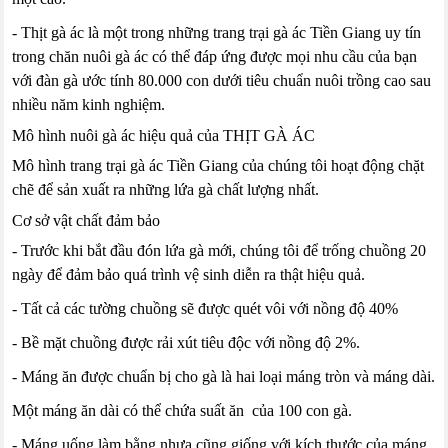
- Thịt gà ác là một trong những trang trại gà ác Tiền Giang uy tín
trong chăn nuôi gà ác có thể đáp ứng được mọi nhu cầu của bạn
với đàn gà ước tính 80.000 con dưới tiêu chuẩn nuôi trồng cao sau
nhiều năm kinh nghiệm.
Mô hình nuôi gà ác hiệu quả của THỊT GÀ ÁC
Mô hình trang trại gà ác Tiền Giang của chúng tôi hoạt động chặt
chẽ để sản xuất ra những lứa gà chất lượng nhất.
Cơ sở vật chất đảm bảo
- Trước khi bắt đầu đón lứa gà mới, chúng tôi để trống chuồng 20
ngày để đảm bảo quá trình vệ sinh diễn ra thật hiệu quả.
- Tất cả các tường chuồng sẽ được quét vôi với nồng độ 40%
- Bề mặt chuồng được rải xút tiêu độc với nồng độ 2%.
- Máng ăn được chuẩn bị cho gà là hai loại máng tròn và máng dài.
Một máng ăn dài có thể chứa suất ăn của 100 con gà.
- Máng uống làm bằng nhựa cũng giống với kích thước của máng