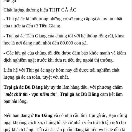
cho gà.
Chất lượng thương hiệu THỊT GÀ ÁC
- Thịt gà ác là một trong những cơ sở cung cấp gà ác uy tín nhất
của nước ta đến từ Tiền Giang.
- Trại gà ác Tiền Giang của chúng tôi với hệ thống rộng rãi, khoa
học là nơi đang nuôi nhốt đến 80.000 con gà.
- Các lứa gà của chúng tôi đều được đảm bảo khỏe mạnh và kiểm
dịch nghiêm ngặt trước khi đưa ra tiêu thụ ngoài thị trường.
Liên hệ với Thịt gà ác ngay hôm nay để được trải nghiệm chất
lượng gà ác an toàn, tuyệt vời nhất.
Trại gà ác Bù Đăng
lấy uy tín làm hàng đầu, với phương châm
"
một chữ tín - vạn niềm tin
",
Trại gà ác Bù Đăng
cam kết làm
bạn hài lòng.
Nếu bạn đang ở
Bù Đăng
và có nhu cầu tìm Trại gà ác, Bạn đừng
ngại khoảng cách xa, chúng tôi sẽ cử nhân viên trở tới tận nơi cho
quý khách hàng. Tất cả các sản phẩm đăng tải trên website đều là