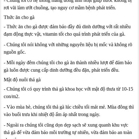
- Chúng tôi có hệ thống máng uống linh hoạt giúp nước không bị
rơi vãi làm ướt chuồng, tạo nguy cơ mầm bệnh phát triển.
Thức ăn cho gà
- Thức ăn cho gà được đảm bảo đầy đủ dinh dưỡng với rất nhiều
đạm động thực vật, vitamin tốt cho quá trình phát triển của gà.
- Chúng tôi nói không với những nguyên liệu bị mốc và không rõ
nguồn gốc.
- Mỗi ngày đêm chúng tôi cho gà ăn thành nhiều lượt để đảm bảo
gà luôn được cung cấp dinh dưỡng đều đặn, phát triển đều.
Mật độ nuôi thả gà
- Chúng tôi có quy trình thả gà khoa học với mật độ thưa từ 10-15
con/m2.
- Vào mùa hè, chúng tôi thả gà lúc chiều tối mát mẻ. Mùa đông thì
vào buổi trưa khi nhiệt độ ấm áp nhất trong ngày.
- Ngoài ra chúng tôi cũng dọn dẹp sạch sẽ xung quanh khu vực
thả gà để vừa đảm bảo môi trường tự nhiên, vừa đảm bảo an toàn