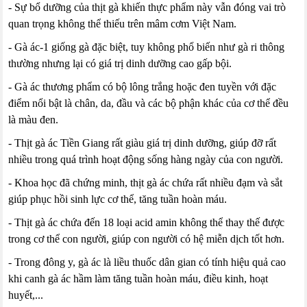
- Sự bổ dưỡng của thịt gà khiến thực phẩm này vẫn đóng vai trò
quan trọng không thể thiếu trên mâm cơm Việt Nam.
- Gà ác-1 giống gà đặc biệt, tuy không phổ biến như gà ri thông
thường nhưng lại có giá trị dinh dưỡng cao gấp bội.
- Gà ác thương phẩm có bộ lông trắng hoặc đen tuyền với đặc
điểm nổi bật là chân, da, đầu và các bộ phận khác của cơ thể đều
là màu đen.
- Thịt gà ác Tiền Giang rất giàu giá trị dinh dưỡng, giúp đỡ rất
nhiều trong quá trình hoạt động sống hàng ngày của con người.
- Khoa học đã chứng minh, thịt gà ác chứa rất nhiều đạm và sắt
giúp phục hồi sinh lực cơ thể, tăng tuần hoàn máu.
- Thịt gà ác chứa đến 18 loại acid amin không thể thay thế được
trong cơ thể con người, giúp con người có hệ miễn dịch tốt hơn.
- Trong đông y, gà ác là liều thuốc dân gian có tính hiệu quả cao
khi canh gà ác hầm làm tăng tuần hoàn máu, điều kinh, hoạt
huyết,...