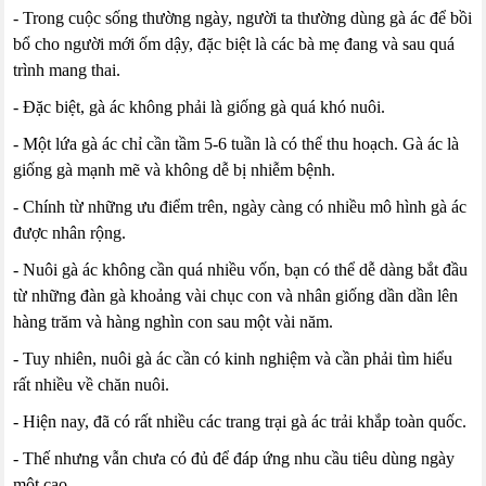
- Trong cuộc sống thường ngày, người ta thường dùng gà ác để bồi
bổ cho người mới ốm dậy, đặc biệt là các bà mẹ đang và sau quá
trình mang thai.
- Đặc biệt, gà ác không phải là giống gà quá khó nuôi.
- Một lứa gà ác chỉ cần tầm 5-6 tuần là có thể thu hoạch. Gà ác là
giống gà mạnh mẽ và không dễ bị nhiễm bệnh.
- Chính từ những ưu điểm trên, ngày càng có nhiều mô hình gà ác
được nhân rộng.
- Nuôi gà ác không cần quá nhiều vốn, bạn có thể dễ dàng bắt đầu
từ những đàn gà khoảng vài chục con và nhân giống dần dần lên
hàng trăm và hàng nghìn con sau một vài năm.
- Tuy nhiên, nuôi gà ác cần có kinh nghiệm và cần phải tìm hiểu
rất nhiều về chăn nuôi.
- Hiện nay, đã có rất nhiều các trang trại gà ác trải khắp toàn quốc.
- Thế nhưng vẫn chưa có đủ để đáp ứng nhu cầu tiêu dùng ngày
một cao.