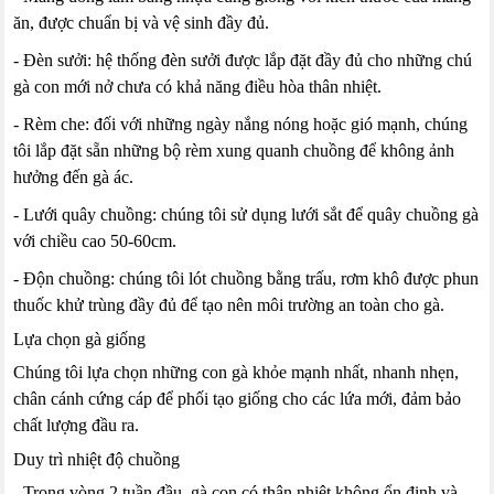
ăn, được chuẩn bị và vệ sinh đầy đủ.
- Đèn sưởi: hệ thống đèn sưởi được lắp đặt đầy đủ cho những chú
gà con mới nở chưa có khả năng điều hòa thân nhiệt.
- Rèm che: đối với những ngày nắng nóng hoặc gió mạnh, chúng
tôi lắp đặt sẵn những bộ rèm xung quanh chuồng để không ảnh
hưởng đến gà ác.
- Lưới quây chuồng: chúng tôi sử dụng lưới sắt để quây chuồng gà
với chiều cao 50-60cm.
- Độn chuồng: chúng tôi lót chuồng bằng trấu, rơm khô được phun
thuốc khử trùng đầy đủ để tạo nên môi trường an toàn cho gà.
Lựa chọn gà giống
Chúng tôi lựa chọn những con gà khỏe mạnh nhất, nhanh nhẹn,
chân cánh cứng cáp để phối tạo giống cho các lứa mới, đảm bảo
chất lượng đầu ra.
Duy trì nhiệt độ chuồng
- Trong vòng 2 tuần đầu, gà con có thân nhiệt không ổn định và