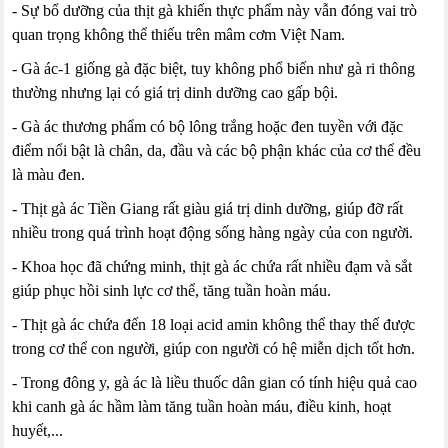
- Sự bổ dưỡng của thịt gà khiến thực phẩm này vẫn đóng vai trò
quan trọng không thể thiếu trên mâm cơm Việt Nam.
- Gà ác-1 giống gà đặc biệt, tuy không phổ biến như gà ri thông
thường nhưng lại có giá trị dinh dưỡng cao gấp bội.
- Gà ác thương phẩm có bộ lông trắng hoặc đen tuyền với đặc
điểm nổi bật là chân, da, đầu và các bộ phận khác của cơ thể đều
là màu đen.
- Thịt gà ác Tiền Giang rất giàu giá trị dinh dưỡng, giúp đỡ rất
nhiều trong quá trình hoạt động sống hàng ngày của con người.
- Khoa học đã chứng minh, thịt gà ác chứa rất nhiều đạm và sắt
giúp phục hồi sinh lực cơ thể, tăng tuần hoàn máu.
- Thịt gà ác chứa đến 18 loại acid amin không thể thay thế được
trong cơ thể con người, giúp con người có hệ miễn dịch tốt hơn.
- Trong đông y, gà ác là liều thuốc dân gian có tính hiệu quả cao
khi canh gà ác hầm làm tăng tuần hoàn máu, điều kinh, hoạt
huyết,...