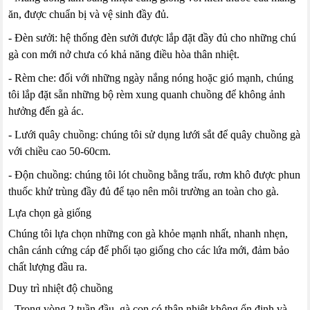
ăn, được chuẩn bị và vệ sinh đầy đủ.
- Đèn sưởi: hệ thống đèn sưởi được lắp đặt đầy đủ cho những chú
gà con mới nở chưa có khả năng điều hòa thân nhiệt.
- Rèm che: đối với những ngày nắng nóng hoặc gió mạnh, chúng
tôi lắp đặt sẵn những bộ rèm xung quanh chuồng để không ảnh
hưởng đến gà ác.
- Lưới quây chuồng: chúng tôi sử dụng lưới sắt để quây chuồng gà
với chiều cao 50-60cm.
- Độn chuồng: chúng tôi lót chuồng bằng trấu, rơm khô được phun
thuốc khử trùng đầy đủ để tạo nên môi trường an toàn cho gà.
Lựa chọn gà giống
Chúng tôi lựa chọn những con gà khỏe mạnh nhất, nhanh nhẹn,
chân cánh cứng cáp để phối tạo giống cho các lứa mới, đảm bảo
chất lượng đầu ra.
Duy trì nhiệt độ chuồng
- Trong vòng 2 tuần đầu, gà con có thân nhiệt không ổn định và