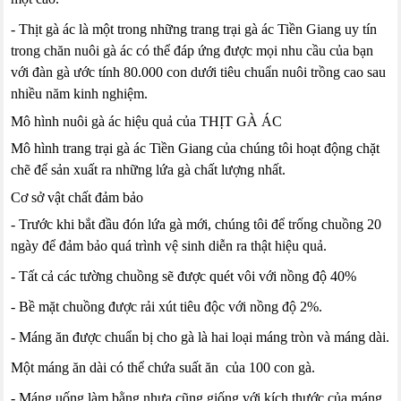
- Thịt gà ác là một trong những trang trại gà ác Tiền Giang uy tín
trong chăn nuôi gà ác có thể đáp ứng được mọi nhu cầu của bạn
với đàn gà ước tính 80.000 con dưới tiêu chuẩn nuôi trồng cao sau
nhiều năm kinh nghiệm.
Mô hình nuôi gà ác hiệu quả của THỊT GÀ ÁC
Mô hình trang trại gà ác Tiền Giang của chúng tôi hoạt động chặt
chẽ để sản xuất ra những lứa gà chất lượng nhất.
Cơ sở vật chất đảm bảo
- Trước khi bắt đầu đón lứa gà mới, chúng tôi để trống chuồng 20
ngày để đảm bảo quá trình vệ sinh diễn ra thật hiệu quả.
- Tất cả các tường chuồng sẽ được quét vôi với nồng độ 40%
- Bề mặt chuồng được rải xút tiêu độc với nồng độ 2%.
- Máng ăn được chuẩn bị cho gà là hai loại máng tròn và máng dài.
Một máng ăn dài có thể chứa suất ăn của 100 con gà.
- Máng uống làm bằng nhựa cũng giống với kích thước của máng