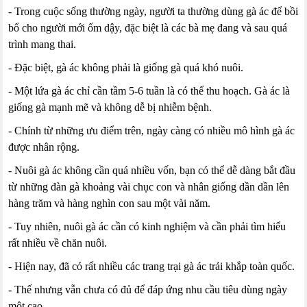
- Trong cuộc sống thường ngày, người ta thường dùng gà ác để bồi
bổ cho người mới ốm dậy, đặc biệt là các bà mẹ đang và sau quá
trình mang thai.
- Đặc biệt, gà ác không phải là giống gà quá khó nuôi.
- Một lứa gà ác chỉ cần tầm 5-6 tuần là có thể thu hoạch. Gà ác là
giống gà mạnh mẽ và không dễ bị nhiễm bệnh.
- Chính từ những ưu điểm trên, ngày càng có nhiều mô hình gà ác
được nhân rộng.
- Nuôi gà ác không cần quá nhiều vốn, bạn có thể dễ dàng bắt đầu
từ những đàn gà khoảng vài chục con và nhân giống dần dần lên
hàng trăm và hàng nghìn con sau một vài năm.
- Tuy nhiên, nuôi gà ác cần có kinh nghiệm và cần phải tìm hiểu
rất nhiều về chăn nuôi.
- Hiện nay, đã có rất nhiều các trang trại gà ác trải khắp toàn quốc.
- Thế nhưng vẫn chưa có đủ để đáp ứng nhu cầu tiêu dùng ngày
một cao.