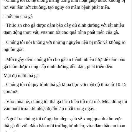
- Chúng tôi có hệ thống máng uống linh hoạt giúp nước không bị
rơi vãi làm ướt chuồng, tạo nguy cơ mầm bệnh phát triển.
Thức ăn cho gà
- Thức ăn cho gà được đảm bảo đầy đủ dinh dưỡng với rất nhiều
đạm động thực vật, vitamin tốt cho quá trình phát triển của gà.
- Chúng tôi nói không với những nguyên liệu bị mốc và không rõ
nguồn gốc.
- Mỗi ngày đêm chúng tôi cho gà ăn thành nhiều lượt để đảm bảo
gà luôn được cung cấp dinh dưỡng đều đặn, phát triển đều.
Mật độ nuôi thả gà
- Chúng tôi có quy trình thả gà khoa học với mật độ thưa từ 10-15
con/m2.
- Vào mùa hè, chúng tôi thả gà lúc chiều tối mát mẻ. Mùa đông thì
vào buổi trưa khi nhiệt độ ấm áp nhất trong ngày.
- Ngoài ra chúng tôi cũng dọn dẹp sạch sẽ xung quanh khu vực
thả gà để vừa đảm bảo môi trường tự nhiên, vừa đảm bảo an toàn