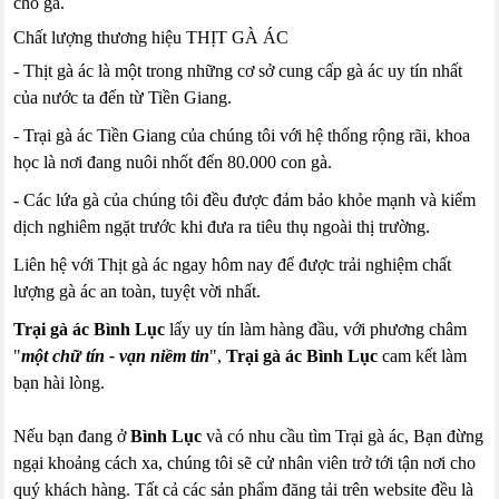
cho gà.
Chất lượng thương hiệu THỊT GÀ ÁC
- Thịt gà ác là một trong những cơ sở cung cấp gà ác uy tín nhất
của nước ta đến từ Tiền Giang.
- Trại gà ác Tiền Giang của chúng tôi với hệ thống rộng rãi, khoa
học là nơi đang nuôi nhốt đến 80.000 con gà.
- Các lứa gà của chúng tôi đều được đảm bảo khỏe mạnh và kiểm
dịch nghiêm ngặt trước khi đưa ra tiêu thụ ngoài thị trường.
Liên hệ với Thịt gà ác ngay hôm nay để được trải nghiệm chất
lượng gà ác an toàn, tuyệt vời nhất.
Trại gà ác Bình Lục
lấy uy tín làm hàng đầu, với phương châm
"
một chữ tín - vạn niềm tin
",
Trại gà ác Bình Lục
cam kết làm
bạn hài lòng.
Nếu bạn đang ở
Bình Lục
và có nhu cầu tìm Trại gà ác, Bạn đừng
ngại khoảng cách xa, chúng tôi sẽ cử nhân viên trở tới tận nơi cho
quý khách hàng. Tất cả các sản phẩm đăng tải trên website đều là