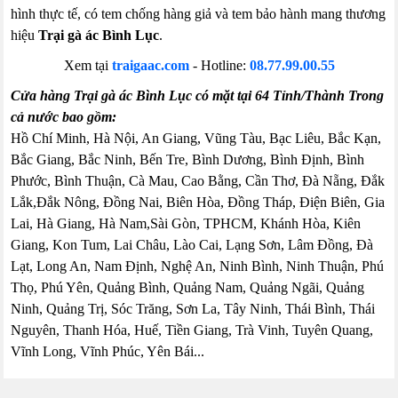
hình thực tế, có tem chống hàng giả và tem bảo hành mang thương
hiệu
Trại gà ác Bình Lục
.
Xem tại
traigaac.com
- Hotline:
08.77.99.00.55
Cửa hàng Trại gà ác Bình Lục có mặt tại 64 Tỉnh/Thành Trong
cả nước bao gồm:
Hồ Chí Minh, Hà Nội, An Giang, Vũng Tàu, Bạc Liêu, Bắc Kạn,
Bắc Giang, Bắc Ninh, Bến Tre, Bình Dương, Bình Định, Bình
Phước, Bình Thuận, Cà Mau, Cao Bằng, Cần Thơ, Đà Nẵng, Đắk
Lắk,Đắk Nông, Đồng Nai, Biên Hòa, Đồng Tháp, Điện Biên, Gia
Lai, Hà Giang, Hà Nam,Sài Gòn, TPHCM, Khánh Hòa, Kiên
Giang, Kon Tum, Lai Châu, Lào Cai, Lạng Sơn, Lâm Đồng, Đà
Lạt, Long An, Nam Định, Nghệ An, Ninh Bình, Ninh Thuận, Phú
Thọ, Phú Yên, Quảng Bình, Quảng Nam, Quảng Ngãi, Quảng
Ninh, Quảng Trị, Sóc Trăng, Sơn La, Tây Ninh, Thái Bình, Thái
Nguyên, Thanh Hóa, Huế, Tiền Giang, Trà Vinh, Tuyên Quang,
Vĩnh Long, Vĩnh Phúc, Yên Bái...