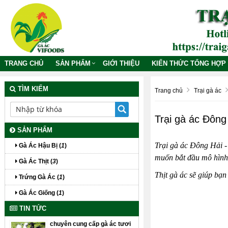
TRANG CHỦ
SẢN PHẨM
GIỚI THIỆU
KIẾN THỨC TỔNG HỢP
TÌM KIẾM
Trang chủ
Trại gà ác
Trại gà ác Đông
SẢN PHẨM
Trại gà ác Đông Hải
-
Gà Ác Hậu Bị (
1
)
muốn bắt đầu mô hình 
Gà Ác Thịt (
3
)
Thịt gà ác
sẽ giúp bạn 
Trứng Gà Ác (
1
)
Gà Ác Giống (
1
)
TIN TỨC
chuyên cung cấp gà ác tươi