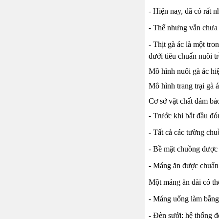
- Hiện nay, đã có rất n
- Thế nhưng vẫn chưa 
- Thịt gà ác là một tr
dưới tiêu chuẩn nuôi 
Mô hình nuôi gà ác h
Mô hình trang trại gà 
Cơ sở vật chất đảm bả
- Trước khi bắt đầu đó
- Tất cả các tường ch
- Bề mặt chuồng được 
- Máng ăn được chuẩn b
Một máng ăn dài có th
- Máng uống làm bằng 
- Đèn sưởi: hệ thống đ