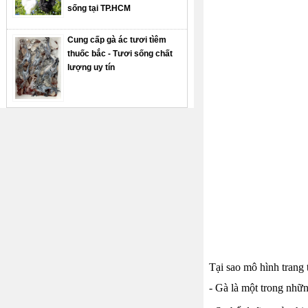
sống tại TP.HCM
Cung cấp gà ác tươi tìêm
thuốc bắc - Tươi sống chất
lượng uy tín
Tại sao mô hình trang t
- Gà là một trong nhữ