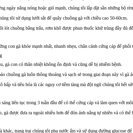
ững ngày nắng nóng hoặc gió mạnh, chúng tôi lắp đặt sẵn những bộ r
húng tôi sử dụng lưới sắt để quây chuồng gà với chiều cao 50-60cm.
ôi lót chuồng bằng trấu, rơm khô được phun thuốc khử trùng đầy đủ để
ững con gà khỏe mạnh nhất, nhanh nhẹn, chân cánh cứng cáp để phối t
ng
u, gà con có thân nhiệt không ổn định và cũng dễ bị nhiễm bệnh.
ảo chuồng gà luôn thông thoáng và sạch sẽ trong giai đoạn này vì gà ác
 hấp và tiêu hóa là các nguy cơ tiềm tàng mà đội ngũ chúng tôi hết sứ
 sáng liên tục trong 3 tuần đầu để có thể cứng cáp và làm quen với môi
ếp, gà được đưa ra ngoài nhiều hơn để đón ánh nắng tự nhiên và có thể 
à khác, trang trại chúng tôi pha nước ấm và sử dụng đường glucose để 