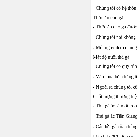
- Chúng tôi có hệ thốn
Thức ăn cho gà
- Thức ăn cho gà được 
- Chúng tôi nói không
- Mỗi ngày đêm chúng 
Mật độ nuôi thả gà
- Chúng tôi có quy trì
- Vào mùa hè, chúng tô
- Ngoài ra chúng tôi 
Chất lượng thương h
- Thịt gà ác là một tr
- Trại gà ác Tiền Gian
- Các lứa gà của chúng
Liên hệ với Thịt gà ác