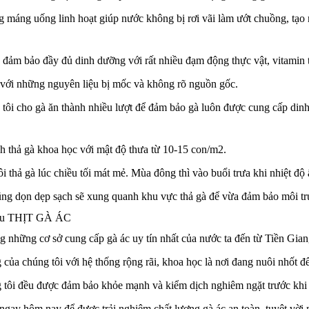
g máng uống linh hoạt giúp nước không bị rơi vãi làm ướt chuồng, tạo
đảm bảo đầy đủ dinh dưỡng với rất nhiều đạm động thực vật, vitamin tố
 với những nguyên liệu bị mốc và không rõ nguồn gốc.
tôi cho gà ăn thành nhiều lượt để đảm bảo gà luôn được cung cấp dinh
nh thả gà khoa học với mật độ thưa từ 10-15 con/m2.
i thả gà lúc chiều tối mát mẻ. Mùa đông thì vào buổi trưa khi nhiệt độ
cũng dọn dẹp sạch sẽ xung quanh khu vực thả gà để vừa đảm bảo môi tr
iệu THỊT GÀ ÁC
ong những cơ sở cung cấp gà ác uy tín nhất của nước ta đến từ Tiền Gian
g của chúng tôi với hệ thống rộng rãi, khoa học là nơi đang nuôi nhốt đ
 tôi đều được đảm bảo khỏe mạnh và kiểm dịch nghiêm ngặt trước khi đư
 ngay hôm nay để được trải nghiệm chất lượng gà ác an toàn, tuyệt vời 