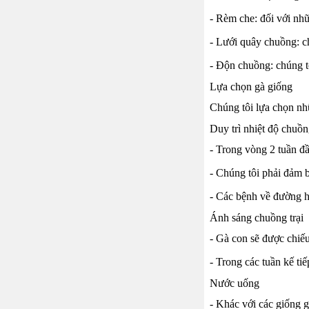
- Rèm che: đối với nh
- Lưới quây chuồng: c
- Độn chuồng: chúng t
Lựa chọn gà giống
Chúng tôi lựa chọn nh
Duy trì nhiệt độ chuồ
- Trong vòng 2 tuần đầ
- Chúng tôi phải đảm b
- Các bệnh về đường hô
Ánh sáng chuồng trại
- Gà con sẽ được chiếu
- Trong các tuần kế ti
Nước uống
- Khác với các giống g