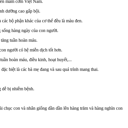
 trên mâm cơm Việt Nam.
dinh dưỡng cao gấp bội.
à các bộ phận khác của cơ thể đều là màu đen.
ộng sống hàng ngày của con người.
, tăng tuần hoàn máu.
 con người có hệ miễn dịch tốt hơn.
tuần hoàn máu, điều kinh, hoạt huyết,...
ặc biệt là các bà mẹ đang và sau quá trình mang thai.
g dễ bị nhiễm bệnh.
ài chục con và nhân giống dần dần lên hàng trăm và hàng nghìn con