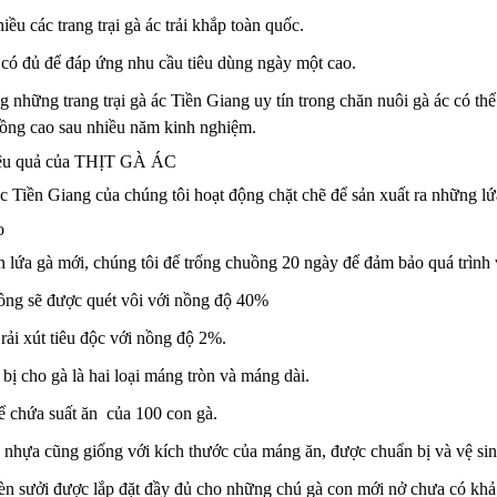
hiều các trang trại gà ác trải khắp toàn quốc.
có đủ để đáp ứng nhu cầu tiêu dùng ngày một cao.
ong những trang trại gà ác Tiền Giang uy tín trong chăn nuôi gà ác có 
trồng cao sau nhiều năm kinh nghiệm.
iệu quả của THỊT GÀ ÁC
ác Tiền Giang của chúng tôi hoạt động chặt chẽ để sản xuất ra những lứ
o
n lứa gà mới, chúng tôi để trống chuồng 20 ngày để đảm bảo quá trình v
uồng sẽ được quét vôi với nồng độ 40%
rải xút tiêu độc với nồng độ 2%.
ị cho gà là hai loại máng tròn và máng dài.
ể chứa suất ăn của 100 con gà.
nhựa cũng giống với kích thước của máng ăn, được chuẩn bị và vệ sin
èn sưởi được lắp đặt đầy đủ cho những chú gà con mới nở chưa có khả 