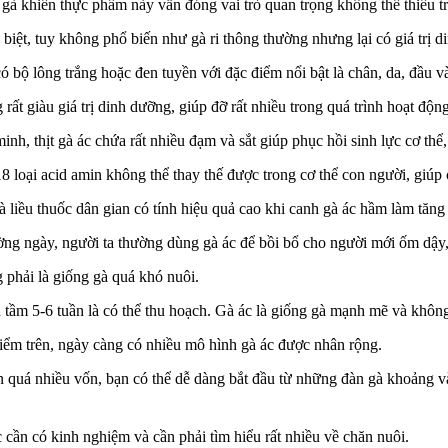
t gà khiến thực phẩm này vẫn đóng vai trò quan trọng không thể thiếu
 biệt, tuy không phổ biến như gà ri thông thường nhưng lại có giá trị 
 bộ lông trắng hoặc đen tuyền với đặc điểm nổi bật là chân, da, đầu v
g rất giàu giá trị dinh dưỡng, giúp đỡ rất nhiều trong quá trình hoạt đ
nh, thịt gà ác chứa rất nhiều đạm và sắt giúp phục hồi sinh lực cơ thể
18 loại acid amin không thể thay thế được trong cơ thể con người, giúp
là liều thuốc dân gian có tính hiệu quả cao khi canh gà ác hầm làm tăng 
ng ngày, người ta thường dùng gà ác để bồi bổ cho người mới ốm dậy, đ
g phải là giống gà quá khó nuôi.
n tầm 5-6 tuần là có thể thu hoạch. Gà ác là giống gà mạnh mẽ và khôn
iểm trên, ngày càng có nhiều mô hình gà ác được nhân rộng.
n quá nhiều vốn, bạn có thể dễ dàng bắt đầu từ những đàn gà khoảng v
c cần có kinh nghiệm và cần phải tìm hiểu rất nhiều về chăn nuôi.