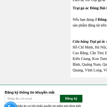
Trại gà ác Đông Hải
l
Nếu bạn đang ở
Đông
sản phẩm đăng tải trê
Cửa hàng Trại gà ác 
Hồ Chí Minh, Hà Nội,
Cao Bằng, Cần Thơ, 
Kiên Giang, Kon Tum,
Bình, Quảng Nam, Quả
Quang, Vĩnh Long, Vĩ
Đăng ký thông tin khuyến mãi
Đăng ký
Đăng ký nhận tin cơ hội nhận quyền lợi giảm giá riêng biệt.