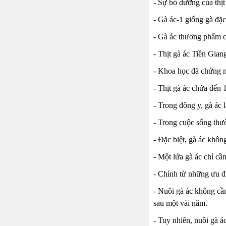
- Sự bổ dưỡng của thị
- Gà ác-1 giống gà đặc
- Gà ác thương phẩm có
- Thịt gà ác Tiền Gian
- Khoa học đã chứng mi
- Thịt gà ác chứa đến 
- Trong đông y, gà ác 
- Trong cuộc sống thườ
- Đặc biệt, gà ác khôn
- Một lứa gà ác chỉ cầ
- Chính từ những ưu đ
- Nuôi gà ác không cầ
sau một vài năm.
- Tuy nhiên, nuôi gà á