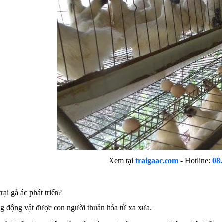
Xem tại
traigaac.com
- Hotline:
08
rại gà ác phát triển?
ng động vật được con người thuần hóa từ xa xưa.