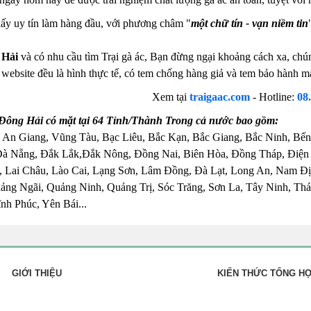
ấy uy tín làm hàng đầu, với phương châm "
một chữ tín - vạn niềm tin
 Hải
và có nhu cầu tìm Trại gà ác, Bạn đừng ngại khoảng cách xa, chúng
n website đều là hình thực tế, có tem chống hàng giả và tem bảo hành 
Xem tại
traigaac.com
- Hotline:
08
Đông Hải có mặt tại 64 Tỉnh/Thành Trong cả nước bao gồm:
 An Giang, Vũng Tàu, Bạc Liêu, Bắc Kạn, Bắc Giang, Bắc Ninh, Bến
Đà Nẵng, Đắk Lắk,Đắk Nông, Đồng Nai, Biên Hòa, Đồng Tháp, Điện
 Lai Châu, Lào Cai, Lạng Sơn, Lâm Đồng, Đà Lạt, Long An, Nam Đị
ng Ngãi, Quảng Ninh, Quảng Trị, Sóc Trăng, Sơn La, Tây Ninh, Thái
nh Phúc, Yên Bái...
GIỚI THIỆU
KIẾN THỨC TỔNG H