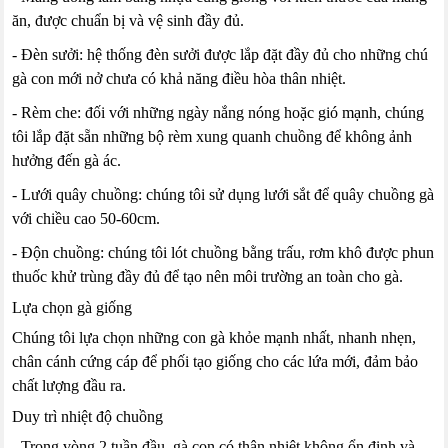
ăn, được chuẩn bị và vệ sinh đầy đủ.
- Đèn sưởi: hệ thống đèn sưởi được lắp đặt đầy đủ cho những chú
gà con mới nở chưa có khả năng điều hòa thân nhiệt.
- Rèm che: đối với những ngày nắng nóng hoặc gió mạnh, chúng
tôi lắp đặt sẵn những bộ rèm xung quanh chuồng để không ảnh
hưởng đến gà ác.
- Lưới quây chuồng: chúng tôi sử dụng lưới sắt để quây chuồng gà
với chiều cao 50-60cm.
- Độn chuồng: chúng tôi lót chuồng bằng trấu, rơm khô được phun
thuốc khử trùng đầy đủ để tạo nên môi trường an toàn cho gà.
Lựa chọn gà giống
Chúng tôi lựa chọn những con gà khỏe mạnh nhất, nhanh nhẹn,
chân cánh cứng cáp để phối tạo giống cho các lứa mới, đảm bảo
chất lượng đầu ra.
Duy trì nhiệt độ chuồng
- Trong vòng 2 tuần đầu, gà con có thân nhiệt không ổn định và