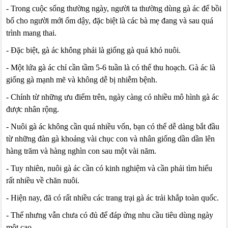
- Trong cuộc sống thường ngày, người ta thường dùng gà ác để bồi
bổ cho người mới ốm dậy, đặc biệt là các bà mẹ đang và sau quá
trình mang thai.
- Đặc biệt, gà ác không phải là giống gà quá khó nuôi.
- Một lứa gà ác chỉ cần tầm 5-6 tuần là có thể thu hoạch. Gà ác là
giống gà mạnh mẽ và không dễ bị nhiễm bệnh.
- Chính từ những ưu điểm trên, ngày càng có nhiều mô hình gà ác
được nhân rộng.
- Nuôi gà ác không cần quá nhiều vốn, bạn có thể dễ dàng bắt đầu
từ những đàn gà khoảng vài chục con và nhân giống dần dần lên
hàng trăm và hàng nghìn con sau một vài năm.
- Tuy nhiên, nuôi gà ác cần có kinh nghiệm và cần phải tìm hiểu
rất nhiều về chăn nuôi.
- Hiện nay, đã có rất nhiều các trang trại gà ác trải khắp toàn quốc.
- Thế nhưng vẫn chưa có đủ để đáp ứng nhu cầu tiêu dùng ngày
một cao.