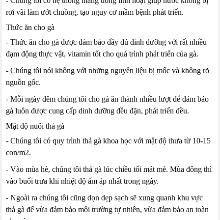
- Chúng tôi có hệ thống máng uống linh hoạt giúp nước không bị
rơi vãi làm ướt chuồng, tạo nguy cơ mầm bệnh phát triển.
Thức ăn cho gà
- Thức ăn cho gà được đảm bảo đầy đủ dinh dưỡng với rất nhiều
đạm động thực vật, vitamin tốt cho quá trình phát triển của gà.
- Chúng tôi nói không với những nguyên liệu bị mốc và không rõ
nguồn gốc.
- Mỗi ngày đêm chúng tôi cho gà ăn thành nhiều lượt để đảm bảo
gà luôn được cung cấp dinh dưỡng đều đặn, phát triển đều.
Mật độ nuôi thả gà
- Chúng tôi có quy trình thả gà khoa học với mật độ thưa từ 10-15
con/m2.
- Vào mùa hè, chúng tôi thả gà lúc chiều tối mát mẻ. Mùa đông thì
vào buổi trưa khi nhiệt độ ấm áp nhất trong ngày.
- Ngoài ra chúng tôi cũng dọn dẹp sạch sẽ xung quanh khu vực
thả gà để vừa đảm bảo môi trường tự nhiên, vừa đảm bảo an toàn