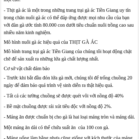
- Thịt gà ác là một trong những trang trại gà ác Tiền Giang uy tín
trong chăn nuôi gà ác có thể đáp ứng được mọi nhu cầu của bạn
với đàn gà ước tính 80.000 con dưới tiêu chuẩn nuôi trồng cao sau
nhiều năm kinh nghiệm.
Mô hình nuôi gà ác hiệu quả của THỊT GÀ ÁC
Mô hình trang trại gà ác Tiền Giang của chúng tôi hoạt động chặt
chẽ để sản xuất ra những lứa gà chất lượng nhất.
Cơ sở vật chất đảm bảo
- Trước khi bắt đầu đón lứa gà mới, chúng tôi để trống chuồng 20
ngày để đảm bảo quá trình vệ sinh diễn ra thật hiệu quả.
- Tất cả các tường chuồng sẽ được quét vôi với nồng độ 40%
- Bề mặt chuồng được rải xút tiêu độc với nồng độ 2%.
- Máng ăn được chuẩn bị cho gà là hai loại máng tròn và máng dài.
Một máng ăn dài có thể chứa suất ăn của 100 con gà.
- Máng uống làm bằng nhựa cũng giống với kích thước của máng