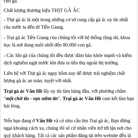
cho gà.
Chất lượng thương hiệu THỊT GÀ ÁC
- Thịt gà ác là một trong những cơ sở cung cấp gà ác uy tín nhất
của nước ta đến từ Tiền Giang.
- Trại gà ác Tiền Giang của chúng tôi với hệ thống rộng rãi, khoa
học là nơi đang nuôi nhốt đến 80.000 con gà.
- Các lứa gà của chúng tôi đều được đảm bảo khỏe mạnh và kiểm
dịch nghiêm ngặt trước khi đưa ra tiêu thụ ngoài thị trường.
Liên hệ với Thịt gà ác ngay hôm nay để được trải nghiệm chất
lượng gà ác an toàn, tuyệt vời nhất.
Trại gà ác Vân Hồ
lấy uy tín làm hàng đầu, với phương châm
"
một chữ tín - vạn niềm tin
",
Trại gà ác Vân Hồ
cam kết làm bạn
hài lòng.
Nếu bạn đang ở
Vân Hồ
và có nhu cầu tìm Trại gà ác, Bạn đừng
ngại khoảng cách xa, chúng tôi sẽ cử nhân viên trở tới tận nơi cho
quý khách hàng. Tất cả các sản phẩm đăng tải trên website đều là