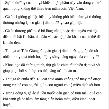
- Sự bổ dưỡng của thịt gà khiến thực phẩm này vẫn đóng vai trò
quan trọng không thể thiếu trên mâm cơm Việt Nam.
- Gà ác-1 giống gà đặc biệt, tuy không phổ biến như gà ri thông
thường nhưng lại có giá trị dinh dưỡng cao gấp bội.
- Gà ác thương phẩm có bộ lông trắng hoặc đen tuyền với đặc
điểm nổi bật là chân, da, đầu và các bộ phận khác của cơ thể đều
là màu đen.
- Thịt gà ác Tiền Giang rất giàu giá trị dinh dưỡng, giúp đỡ rất
nhiều trong quá trình hoạt động sống hàng ngày của con người.
- Khoa học đã chứng minh, thịt gà ác chứa rất nhiều đạm và sắt
giúp phục hồi sinh lực cơ thể, tăng tuần hoàn máu.
- Thịt gà ác chứa đến 18 loại acid amin không thể thay thế được
trong cơ thể con người, giúp con người có hệ miễn dịch tốt hơn.
- Trong đông y, gà ác là liều thuốc dân gian có tính hiệu quả cao
khi canh gà ác hầm làm tăng tuần hoàn máu, điều kinh, hoạt
huyết,...