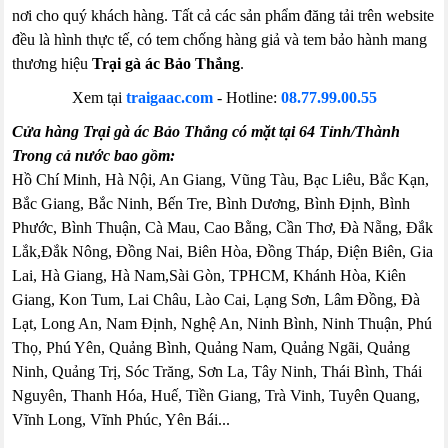
nơi cho quý khách hàng. Tất cả các sản phẩm đăng tải trên website
đều là hình thực tế, có tem chống hàng giả và tem bảo hành mang
thương hiệu
Trại gà ác Bảo Thắng
.
Xem tại
traigaac.com
- Hotline:
08.77.99.00.55
Cửa hàng Trại gà ác Bảo Thắng có mặt tại 64 Tỉnh/Thành
Trong cả nước bao gồm:
Hồ Chí Minh, Hà Nội, An Giang, Vũng Tàu, Bạc Liêu, Bắc Kạn,
Bắc Giang, Bắc Ninh, Bến Tre, Bình Dương, Bình Định, Bình
Phước, Bình Thuận, Cà Mau, Cao Bằng, Cần Thơ, Đà Nẵng, Đắk
Lắk,Đắk Nông, Đồng Nai, Biên Hòa, Đồng Tháp, Điện Biên, Gia
Lai, Hà Giang, Hà Nam,Sài Gòn, TPHCM, Khánh Hòa, Kiên
Giang, Kon Tum, Lai Châu, Lào Cai, Lạng Sơn, Lâm Đồng, Đà
Lạt, Long An, Nam Định, Nghệ An, Ninh Bình, Ninh Thuận, Phú
Thọ, Phú Yên, Quảng Bình, Quảng Nam, Quảng Ngãi, Quảng
Ninh, Quảng Trị, Sóc Trăng, Sơn La, Tây Ninh, Thái Bình, Thái
Nguyên, Thanh Hóa, Huế, Tiền Giang, Trà Vinh, Tuyên Quang,
Vĩnh Long, Vĩnh Phúc, Yên Bái...