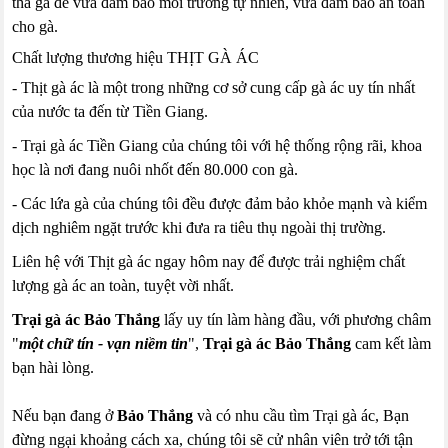
thả gà để vừa đảm bảo môi trường tự nhiên, vừa đảm bảo an toàn
cho gà.
Chất lượng thương hiệu THỊT GÀ ÁC
- Thịt gà ác là một trong những cơ sở cung cấp gà ác uy tín nhất
của nước ta đến từ Tiền Giang.
- Trại gà ác Tiền Giang của chúng tôi với hệ thống rộng rãi, khoa
học là nơi đang nuôi nhốt đến 80.000 con gà.
- Các lứa gà của chúng tôi đều được đảm bảo khỏe mạnh và kiểm
dịch nghiêm ngặt trước khi đưa ra tiêu thụ ngoài thị trường.
Liên hệ với Thịt gà ác ngay hôm nay để được trải nghiệm chất
lượng gà ác an toàn, tuyệt vời nhất.
Trại gà ác Bảo Thắng
lấy uy tín làm hàng đầu, với phương châm
"
một chữ tín - vạn niềm tin
",
Trại gà ác Bảo Thắng
cam kết làm
bạn hài lòng.
Nếu bạn đang ở
Bảo Thắng
và có nhu cầu tìm Trại gà ác, Bạn
đừng ngại khoảng cách xa, chúng tôi sẽ cử nhân viên trở tới tận