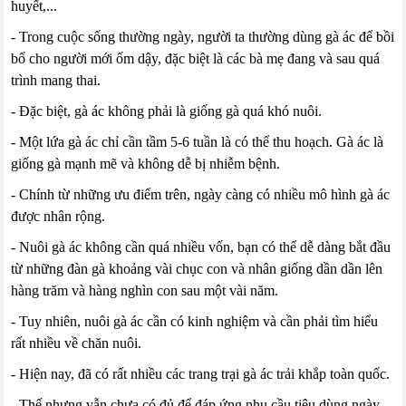
huyết,...
- Trong cuộc sống thường ngày, người ta thường dùng gà ác để bồi
bổ cho người mới ốm dậy, đặc biệt là các bà mẹ đang và sau quá
trình mang thai.
- Đặc biệt, gà ác không phải là giống gà quá khó nuôi.
- Một lứa gà ác chỉ cần tầm 5-6 tuần là có thể thu hoạch. Gà ác là
giống gà mạnh mẽ và không dễ bị nhiễm bệnh.
- Chính từ những ưu điểm trên, ngày càng có nhiều mô hình gà ác
được nhân rộng.
- Nuôi gà ác không cần quá nhiều vốn, bạn có thể dễ dàng bắt đầu
từ những đàn gà khoảng vài chục con và nhân giống dần dần lên
hàng trăm và hàng nghìn con sau một vài năm.
- Tuy nhiên, nuôi gà ác cần có kinh nghiệm và cần phải tìm hiểu
rất nhiều về chăn nuôi.
- Hiện nay, đã có rất nhiều các trang trại gà ác trải khắp toàn quốc.
- Thế nhưng vẫn chưa có đủ để đáp ứng nhu cầu tiêu dùng ngày