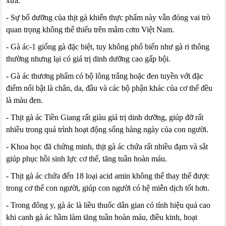
xưa.
- Sự bổ dưỡng của thịt gà khiến thực phẩm này vẫn đóng vai trò
quan trọng không thể thiếu trên mâm cơm Việt Nam.
- Gà ác-1 giống gà đặc biệt, tuy không phổ biến như gà ri thông
thường nhưng lại có giá trị dinh dưỡng cao gấp bội.
- Gà ác thương phẩm có bộ lông trắng hoặc đen tuyền với đặc
điểm nổi bật là chân, da, đầu và các bộ phận khác của cơ thể đều
là màu đen.
- Thịt gà ác Tiền Giang rất giàu giá trị dinh dưỡng, giúp đỡ rất
nhiều trong quá trình hoạt động sống hàng ngày của con người.
- Khoa học đã chứng minh, thịt gà ác chứa rất nhiều đạm và sắt
giúp phục hồi sinh lực cơ thể, tăng tuần hoàn máu.
- Thịt gà ác chứa đến 18 loại acid amin không thể thay thế được
trong cơ thể con người, giúp con người có hệ miễn dịch tốt hơn.
- Trong đông y, gà ác là liều thuốc dân gian có tính hiệu quả cao
khi canh gà ác hầm làm tăng tuần hoàn máu, điều kinh, hoạt